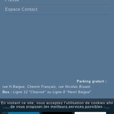
Espace Contact
Parking gratuit :
rue H.Baigue, Chemin Français, rue Nicolas Bruant.
Bus :
Ligne 12 "Chasnot" ou Ligne 8 "Henri Baigue"
En visitant ce site, vous acceptez l'utilisation de cookies afin
de vous proposer les meilleurs services possibles.
Copyright © 2026 - Sébastien HOF - Psychothérapie et Psychologie Travail - Tous
droits réservés