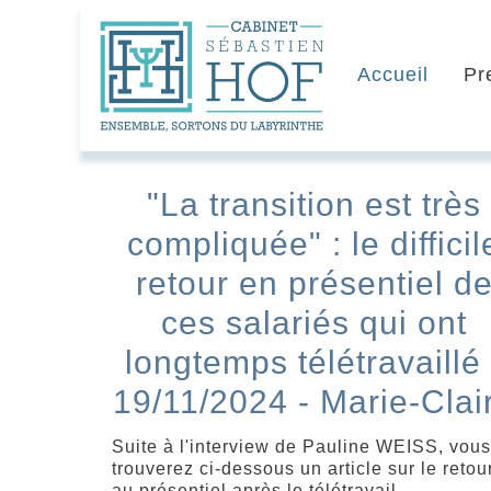
Accueil
Pr
"La transition est très
compliquée" : le difficil
retour en présentiel d
ces salariés qui ont
longtemps télétravaillé 
19/11/2024 - Marie-Clai
Suite à l'interview de Pauline WEISS, vous
trouverez ci-dessous un article sur le retou
au présentiel après le télétravail.