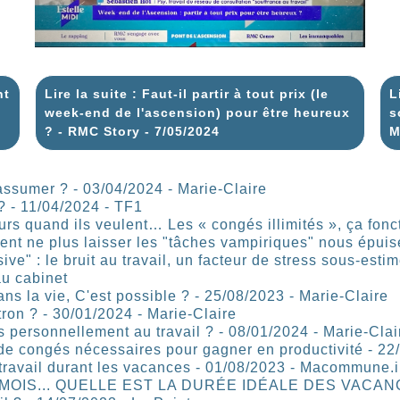
nt
Lire la suite : Faut-il partir à tout prix (le
L
week-end de l'ascension) pour être heureux
s
? - RMC Story - 7/05/2024
M
 l'assumer ? - 03/04/2024 - Marie-Claire
? - 11/04/2024 - TF1
ours quand ils veulent… Les « congés illimités », ça fon
ment ne plus laisser les "tâches vampiriques" nous épuis
ve" : le bruit au travail, un facteur de stress sous-esti
au cabinet
s la vie, C'est possible ? - 25/08/2023 - Marie-Claire
on ? - 30/01/2024 - Marie-Claire
 personnellement au travail ? - 08/01/2024 - Marie-Clai
e congés nécessaires pour gagner en productivité - 22/0
travail durant les vacances - 01/08/2023 - Macommune.i
MOIS... QUELLE EST LA DURÉE IDÉALE DES VACANCE