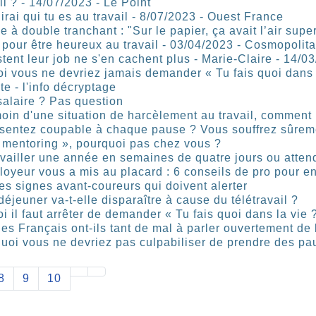
il ? - 14/07/2023 - Le Point
irai qui tu es au travail - 8/07/2023 - Ouest France
 à double tranchant : "Sur le papier, ça avait l’air sup
 pour être heureux au travail - 03/04/2023 - Cosmopolit
ent leur job ne s'en cachent plus - Marie-Claire - 14/0
i vous ne devriez jamais demander « Tu fais quoi dans 
te - l'info décryptage
salaire ? Pas question
émoin d'une situation de harcèlement au travail, comment
 sentez coupable à chaque pause ? Vous souffrez sûreme
e mentoring », pourquoi pas chez vous ?
travailler une année en semaines de quatre jours ou atte
loyeur vous a mis au placard : 6 conseils de pro pour en
les signes avant-coureurs qui doivent alerter
éjeuner va-t-elle disparaître à cause du télétravail ?
 il faut arrêter de demander « Tu fais quoi dans la vie 
es Français ont-ils tant de mal à parler ouvertement de 
quoi vous ne devriez pas culpabiliser de prendre des pau
8
9
10