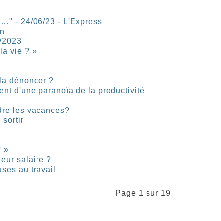
er…" - 24/06/23 - L'Express
an
3/2023
la vie ? »
 la dénoncer ?
nt d'une paranoïa de la productivité
ndre les vacances?
 sortir
? »
leur salaire ?
ses au travail
Page 1 sur 19