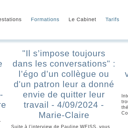
estations
Formations
Le Cabinet
Tarifs
"Il s’impose toujours
e
dans les conversations" :
e
l’égo d’un collègue ou
d'un patron leur a donné
-
envie de quitter leur
In
tr
re
travail - 4/09/2024 -
th
Marie-Claire
Co
r
Suite à l'interview de Pauline WEISS, vous