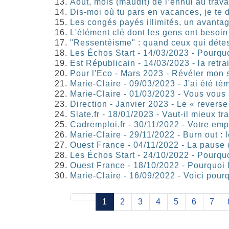
Août, mois (maudit) de l’ennui au trava
Dis-moi où tu pars en vacances, je te d
Les congés payés illimités, un avantage
L'élément clé dont les gens ont besoin
"Ressentéisme" : quand ceux qui détest
Les Échos Start - 14/03/2023 - Pourquo
Est Républicain - 14/03/2023 - la retrai
Pour l'Eco - Mars 2023 - Révéler mon 
Marie-Claire - 09/03/2023 - J'ai été t
Marie-Claire - 01/03/2023 - Vous vous
Direction - Janvier 2023 - Le « revers
Slate.fr - 18/01/2023 - Vaut-il mieux 
Cadremploi.fr - 30/11/2022 - Votre emp
Marie-Claire - 29/11/2022 - Burn out : 
Ouest France - 04/11/2022 - La pause d
Les Échos Start - 24/10/2022 - Pourquoi
Ouest France - 18/10/2022 - Pourquoi l
Marie-Claire - 16/09/2022 - Voici pour
1
2
3
4
5
6
7