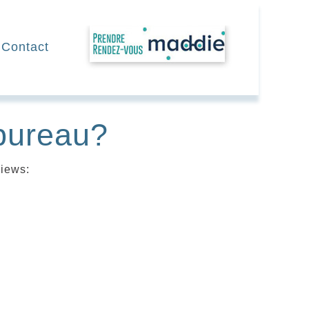
RDV
Contact
 bureau?
views: