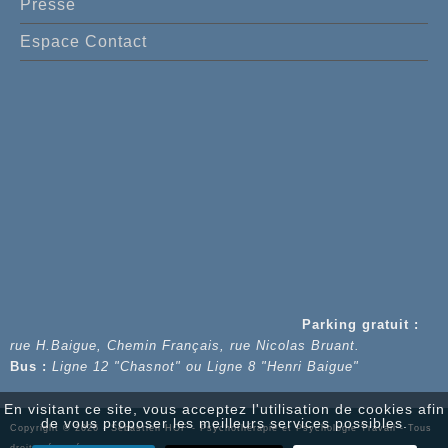
Presse
Espace Contact
Parking gratuit :
rue H.Baigue, Chemin Français, rue Nicolas Bruant.
Bus :
Ligne 12 "Chasnot" ou Ligne 8 "Henri Baigue"
En visitant ce site, vous acceptez l'utilisation de cookies afin
de vous proposer les meilleurs services possibles.
Copyright © 2026 - Sébastien HOF - Psychothérapie et Psychologie Travail - Tous