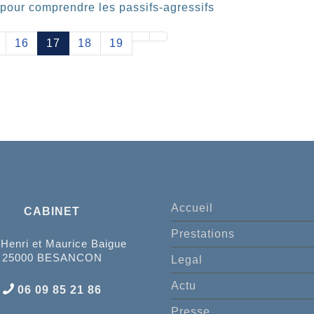
 pour comprendre les passifs-agressifs
16
17
18
19
Accueil
CABINET
Prestations
 Henri et Maurice Baigue
25000 BESANCON
Legal
Actu
06 09 85 21 86
Presse